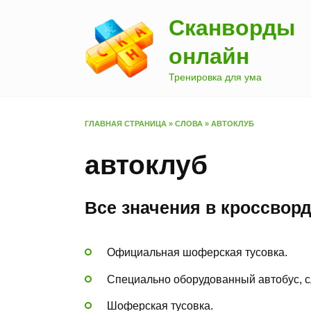
Перейти
Сканворды
к
содержанию
онлайн
Тренировка для ума
ГЛАВНАЯ СТРАНИЦА
»
СЛОВА
»
АВТОКЛУБ
автоклуб
Все значения в кроссвор
Официальная шоферская тусовка.
Специально оборудованный автобус, 
Шоферская тусовка.