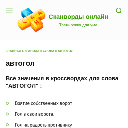
Перейти
к
Сканворды онлайн
содержанию
Тренировка для ума
ГЛАВНАЯ СТРАНИЦА
»
СЛОВА
»
АВТОГОЛ
автогол
Все значения в кроссвордах для слова
"АВТОГОЛ" :
Взятие собственных ворот.
Гол в свои ворота.
Гол на радость противнику.