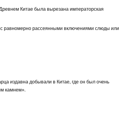
в Древнем Китае была вырезана императорская
 с равномерно рассеянными включениями слюды или
рца издавна добывали в Китае, где он был очень
им камнем».