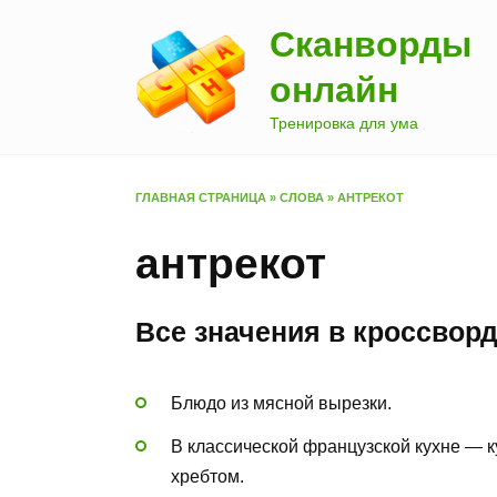
Перейти
Сканворды
к
содержанию
онлайн
Тренировка для ума
ГЛАВНАЯ СТРАНИЦА
»
СЛОВА
»
АНТРЕКОТ
антрекот
Все значения в кроссвор
Блюдо из мясной вырезки.
В классической французской кухне — к
хребтом.