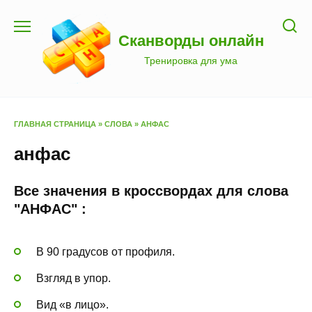
Перейти
к
Сканворды онлайн
содержанию
Тренировка для ума
ГЛАВНАЯ СТРАНИЦА
»
СЛОВА
»
АНФАС
анфас
Все значения в кроссвордах для слова
"АНФАС" :
В 90 градусов от профиля.
Взгляд в упор.
Вид «в лицо».