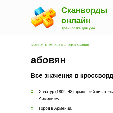
Перейти
Сканворды
к
содержанию
онлайн
Тренировка для ума
ГЛАВНАЯ СТРАНИЦА
»
СЛОВА
»
АБОВЯН
абовян
Все значения в кроссвор
Хачатур (1809–48) армянский писатель
Армении».
Город в Армении.