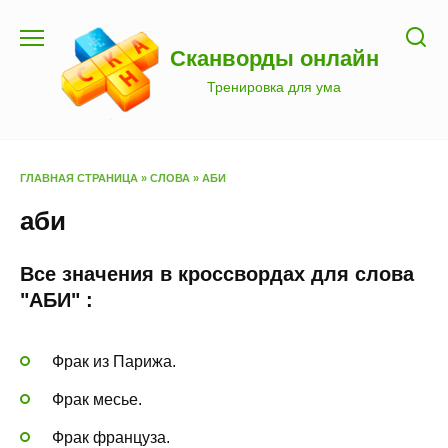
Перейти
к
Сканворды онлайн
содержанию
Тренировка для ума
ГЛАВНАЯ СТРАНИЦА
»
СЛОВА
»
АБИ
аби
Все значения в кроссвордах для слова
"АБИ" :
Фрак из Парижа.
Фрак месье.
Фрак француза.