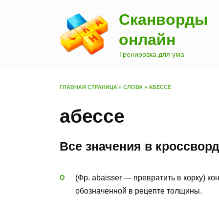
Перейти
Сканворды
к
содержанию
онлайн
Тренировка для ума
ГЛАВНАЯ СТРАНИЦА
»
СЛОВА
»
АБЕССЕ
абессе
Все значения в кроссвор
(Фр. abaisser — превратить в корку) к
обозначенной в рецепте толщины.