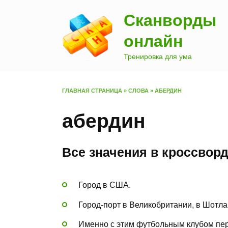
Перейти
Сканворды
к
содержанию
онлайн
Тренировка для ума
ГЛАВНАЯ СТРАНИЦА
»
СЛОВА
»
АБЕРДИН
абердин
Все значения в кроссвор
Город в США.
Город-порт в Великобритании, в Шотл
Именно с этим футбольным клубом пер