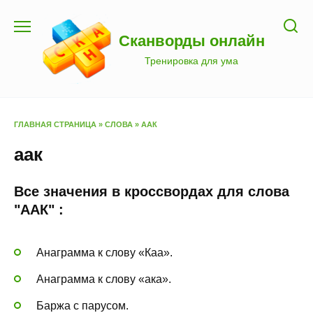
Перейти
к
Сканворды онлайн
содержанию
Тренировка для ума
ГЛАВНАЯ СТРАНИЦА
»
СЛОВА
»
ААК
аак
Все значения в кроссвордах для слова
"ААК" :
Анаграмма к слову «Каа».
Анаграмма к слову «ака».
Баржа с парусом.