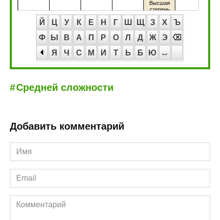
Й
Ц
У
К
Е
Н
Г
Ш
Щ
З
Х
Ъ
Ф
Ы
В
А
П
Р
О
Л
Д
Ж
Э
Я
Ч
С
М
И
Т
Ь
Б
Ю
Средней сложности
Добавить комментарий
Имя
*
Email
*
Комментарий