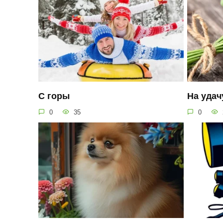
С горы
На удач
0
35
0