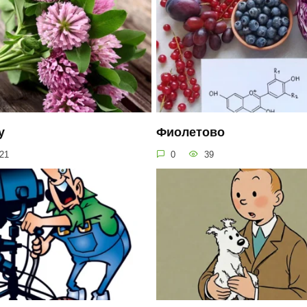
у
Фиолетово
21
0
39