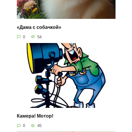
«Дама с собачкой»
0
54
Камера! Мотор!
0
45