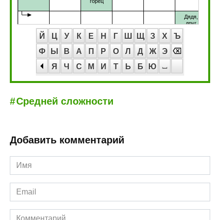
Й
Ц
У
К
Е
Н
Г
Ш
Щ
З
Х
Ъ
Ф
Ы
В
А
П
Р
О
Л
Д
Ж
Э
Я
Ч
С
М
И
Т
Ь
Б
Ю
Средней сложности
Добавить комментарий
Имя
*
Email
*
Комментарий