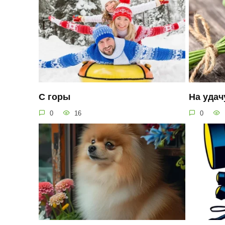
С горы
На удач
0
16
0