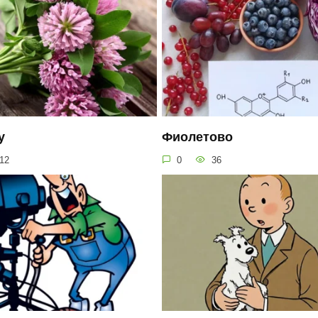
у
Фиолетово
12
0
36