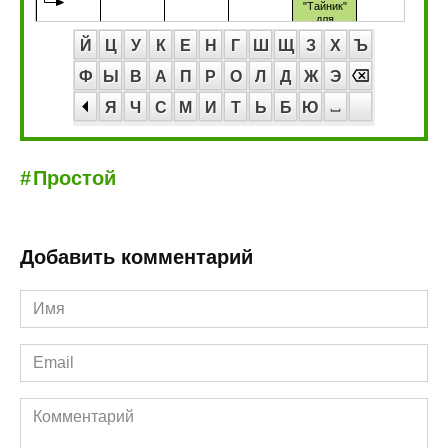
Й
Ц
У
К
Е
Н
Г
Ш
Щ
З
Х
Ъ
Ф
Ы
В
А
П
Р
О
Л
Д
Ж
Э
Я
Ч
С
М
И
Т
Ь
Б
Ю
Простой
Добавить комментарий
Имя
*
Email
*
Комментарий