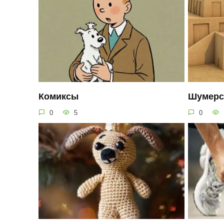
Комиксы
Шумерс
0
5
0