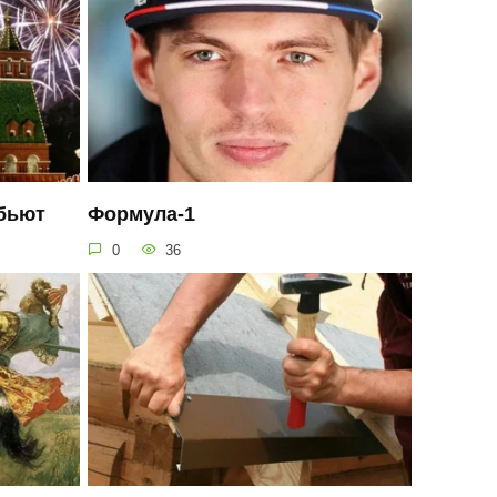
 бьют
Формула-1
0
36