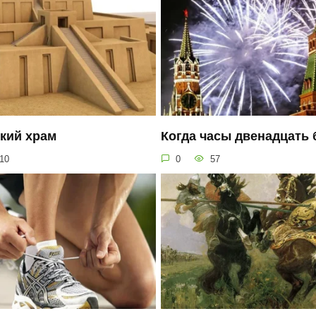
кий храм
Когда часы двенадцать
10
0
57