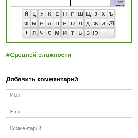
Й
Ц
У
К
Е
Н
Г
Ш
Щ
З
Х
Ъ
Ф
Ы
В
А
П
Р
О
Л
Д
Ж
Э
Я
Ч
С
М
И
Т
Ь
Б
Ю
Средней сложности
Добавить комментарий
Имя
*
Email
*
Комментарий