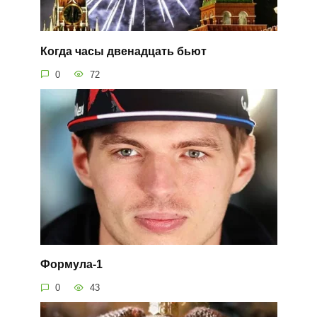
Когда часы двенадцать бьют
0
72
Формула-1
0
43