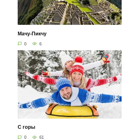
Мачу-Пикчу
0
6
С горы
0
61