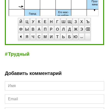
Й
Ц
У
К
Е
Н
Г
Ш
Щ
З
Х
Ъ
Ф
Ы
В
А
П
Р
О
Л
Д
Ж
Э
Я
Ч
С
М
И
Т
Ь
Б
Ю
Трудный
Добавить комментарий
Имя
*
Email
*