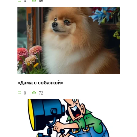
0
45
«Дама с собачкой»
0
72