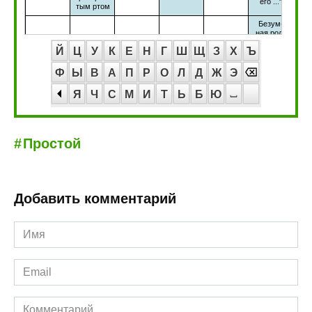
Й
Ц
У
К
Е
Н
Г
Ш
Щ
З
Х
Ъ
Ф
Ы
В
А
П
Р
О
Л
Д
Ж
Э
Я
Ч
С
М
И
Т
Ь
Б
Ю
Простой
Добавить комментарий
Имя
*
Email
*
Комментарий