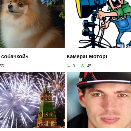
 собачкой»
Камера! Мотор!
55
0
45