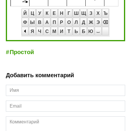
Й
Ц
У
К
Е
Н
Г
Ш
Щ
З
Х
Ъ
Ф
Ы
В
А
П
Р
О
Л
Д
Ж
Э
Я
Ч
С
М
И
Т
Ь
Б
Ю
Простой
Добавить комментарий
Имя
*
Email
*
Комментарий