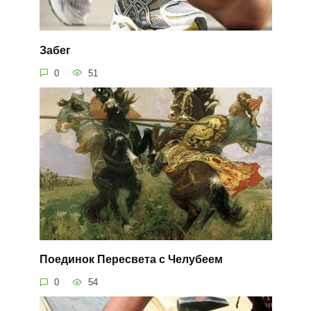
Забег
0
51
Поединок Пересвета с Челубеем
0
54