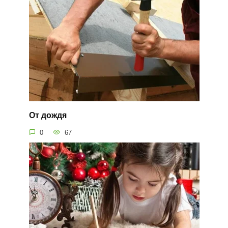
От дождя
0
67