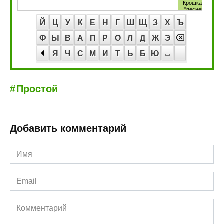
Й
Ц
У
К
Е
Н
Г
Ш
Щ
З
Х
Ъ
Ф
Ы
В
А
П
Р
О
Л
Д
Ж
Э
Я
Ч
С
М
И
Т
Ь
Б
Ю
Простой
Добавить комментарий
Имя
*
Email
*
Комментарий