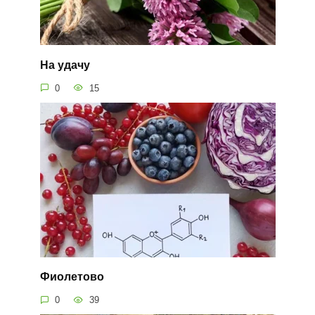
На удачу
0
15
Фиолетово
0
39