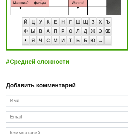
Й
Ц
У
К
Е
Н
Г
Ш
Щ
З
Х
Ъ
Ф
Ы
В
А
П
Р
О
Л
Д
Ж
Э
Я
Ч
С
М
И
Т
Ь
Б
Ю
Средней сложности
Добавить комментарий
Имя
*
Email
*
Комментарий