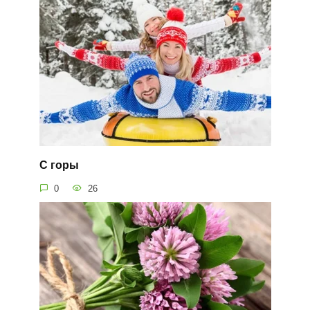
С горы
0
26