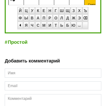
Й
Ц
У
К
Е
Н
Г
Ш
Щ
З
Х
Ъ
Ф
Ы
В
А
П
Р
О
Л
Д
Ж
Э
Я
Ч
С
М
И
Т
Ь
Б
Ю
Простой
Добавить комментарий
Имя
*
Email
*
Комментарий