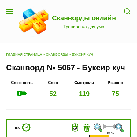
Перейти
к
Сканворды онлайн
содержанию
Тренировка для ума
ГЛАВНАЯ СТРАНИЦА
»
СКАНВОРДЫ
»
БУКСИР КУЧ
Сканворд № 5067 - Буксир куч
Сложность
Слов
Смотрели
Решено
52
119
75
0%
100%