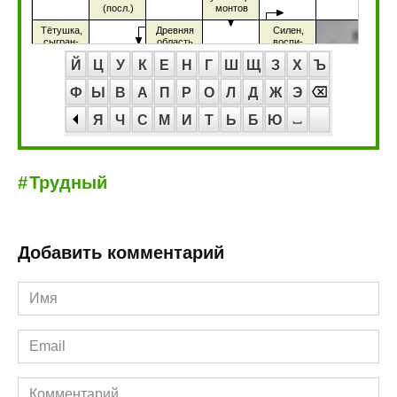
Й
Ц
У
К
Е
Н
Г
Ш
Щ
З
Х
Ъ
Ф
Ы
В
А
П
Р
О
Л
Д
Ж
Э
Я
Ч
С
М
И
Т
Ь
Б
Ю
Трудный
Добавить комментарий
Имя
*
Email
*
Комментарий