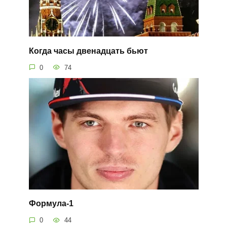
Когда часы двенадцать бьют
0
74
Формула-1
0
44