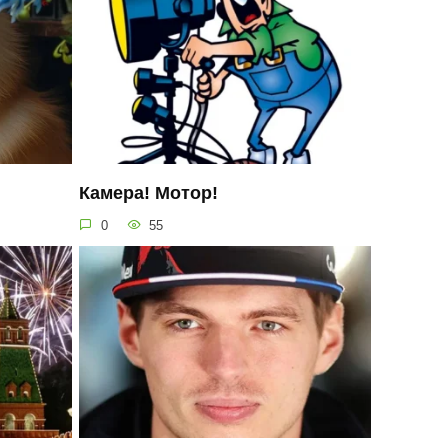
Камера! Мотор!
0
55