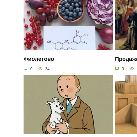
Фиолетово
Продаж
0
34
0