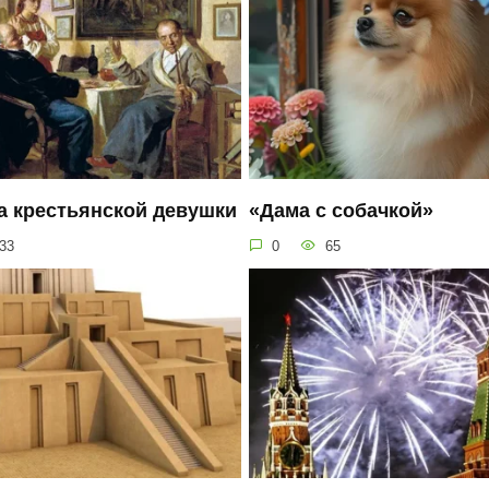
а крестьянской девушки
«Дама с собачкой»
33
0
65